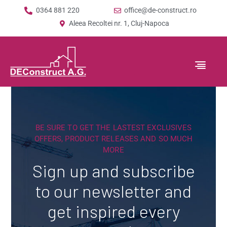
0364 881 220
office@de-construct.ro
Aleea Recoltei nr. 1, Cluj-Napoca
BE SURE TO GET THE LASTEST EXCLUSIVES
OFFERS, PRODUCT RELEASES AND SO MUCH
MORE
Sign up and subscribe
to our newsletter and
get inspired every