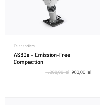
Telehandlers
AS60e – Emission-Free
Compaction
1.200,00
lei
900,00
lei