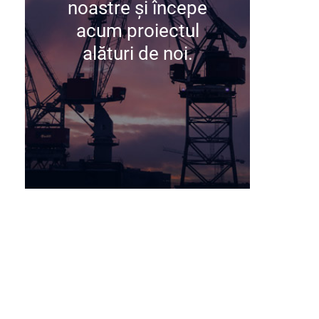
noastre și începe
acum proiectul
acum proiectul
alături de noi.
alături de noi.
Contactează-ne