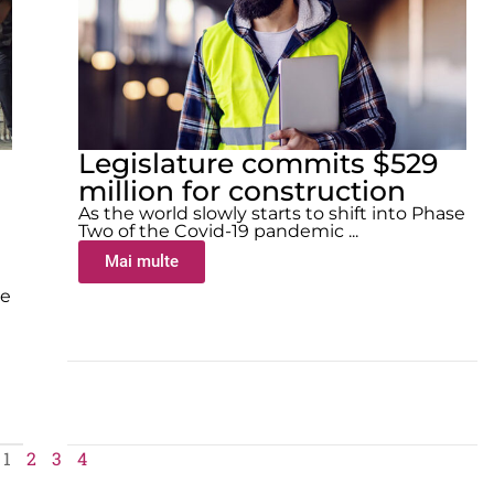
Legislature commits $529
million for construction
As the world slowly starts to shift into Phase
Two of the Covid-19 pandemic ...
Mai multe
se
1
2
3
4