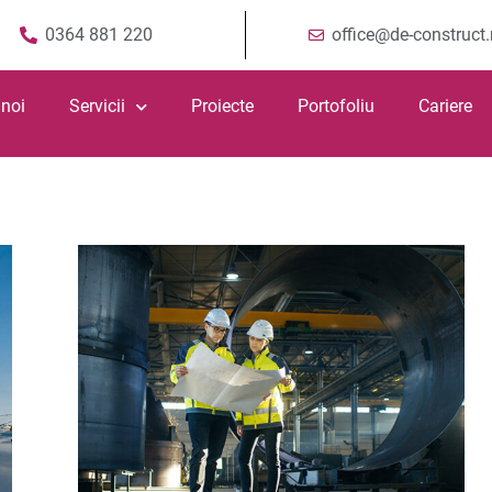
0364 881 220
office@de-construct.
 noi
Servicii
Proiecte
Portofoliu
Cariere