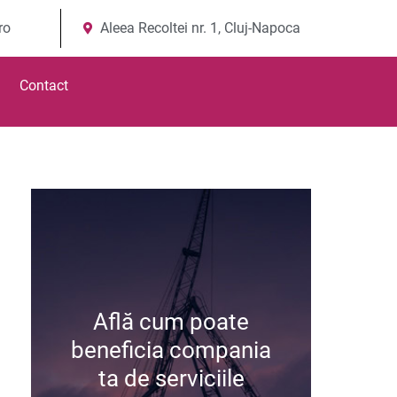
ro
Aleea Recoltei nr. 1, Cluj-Napoca
Contact
Află cum poate
Află cum poate
beneficia compania
beneficia compania
ta de serviciile
ta de serviciile
noastre și începe